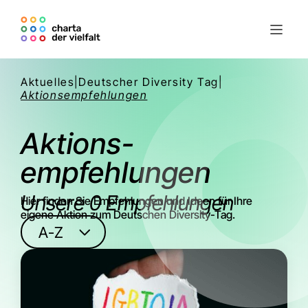
Aktuelles
|
Deutscher Diversity Tag
|
Aktionsempfehlungen
Aktions-
empfehlungen
Unsere
0
Empfehlungen
Hier finden Sie Empfehlungen und Ideen für Ihre
eigene Aktion zum Deutschen Diversity-Tag.