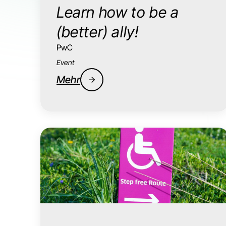
Learn how to be a
(better) ally!
PwC
Event
Mehr