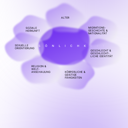
ALTER
MIGRATIONS-
SOZIALE
GESCHICHTE &
HERKUNFT
NATIONALITÄT
SEXUELLE
PERSÖNLICHKEIT
ORIENTIERUNG
GESCHLECHT &
GESCHLECHT-
LICHE IDENTITÄT
RELIGION &
WELT-
ANSCHAUUNG
KÖRPERLICHE &
GEISTIGE
FÄHIGKEITEN