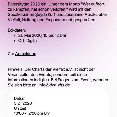
Diversitytag 2026 ein. Unter dem Motto "Wer aufhört
zu kämpfen, hat schon verloren." wird mit den
Speaker:innen Șeyda Kurt und Josephine Apraku über
Vielfalt, Haltung und Empowerment gesprochen.
Eckdaten:
21. Mai 2026, 10 bis 12 Uhr
Ort: Digital
Zur
Anmeldung
Hinweis: Der Charta der Vielfalt e.V. ist nicht der
Veranstalter des Events, sondern teilt diese
Informationen lediglich. Bei Fragen zum Event, wenden
Sie sich bitte an:
info@
dvv-vhs
.de
Datum
5.21.2026
Uhrzeit
10:00
-
12:00 pm
Uhr