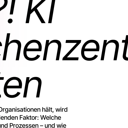
! KI
henzentr
ten
Organisationen hält, wird
enden Faktor: Welche
und Prozessen – und wie