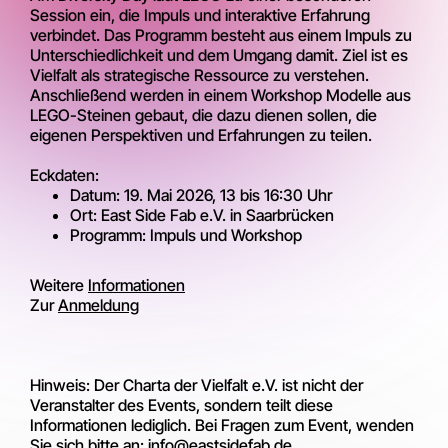
Session ein, die Impuls und interaktive Erfahrung
verbindet. Das Programm besteht aus einem Impuls zu
Unterschiedlichkeit und dem Umgang damit. Ziel ist es
Vielfalt als strategische Ressource zu verstehen.
Anschließend werden in einem Workshop Modelle aus
LEGO-Steinen gebaut, die dazu dienen sollen, die
eigenen Perspektiven und Erfahrungen zu teilen.
Eckdaten:
Datum: 19. Mai 2026, 13 bis 16:30 Uhr
Ort: East Side Fab e.V. in Saarbrücken
Programm: Impuls und Workshop
Weitere
Informationen
Zur
Anmeldung
Hinweis: Der Charta der Vielfalt e.V. ist nicht der
Veranstalter des Events, sondern teilt diese
Informationen lediglich. Bei Fragen zum Event, wenden
Sie sich bitte an:
info@eastsidefab.de