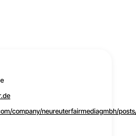
ge
r.de
.com/company/neureuterfairmediagmbh/posts